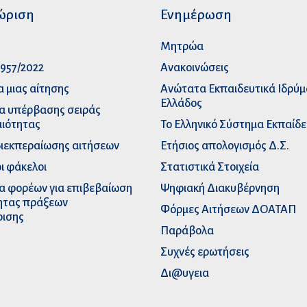
ώριση
Ενημέρωση
p
Μητρώα
957/2022
Ανακοινώσεις
α μιας αίτησης
Ανώτατα Eκπαιδευτικά Iδρύ
Ελλάδος
α υπέρβασης σειράς
ιότητας
Το Ελληνικό Σύστημα Εκπαίδ
διεκπεραίωσης αιτήσεων
Ετήσιος απολογισμός Δ.Σ.
ι φάκελοι
Στατιστικά Στοιχεία
α φορέων για επιβεβαίωση
Ψηφιακή Διακυβέρνηση
ητας πράξεων
Φόρμες Αιτήσεων ΔΟΑΤΑΠ
ρισης
Παράβολα
Συχνές ερωτήσεις
Δι@υγεια