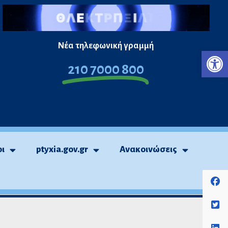
Νέα τηλεφωνική γραμμή
Ανο
210 7000 800
οι
ptyxia.gov.gr
Ανακοινώσεις