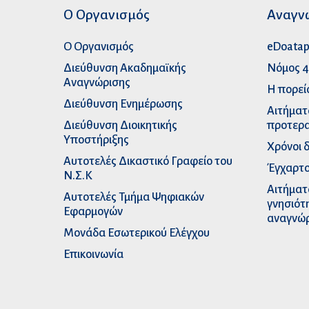
Ο Οργανισμός
Αναγν
Ο Οργανισμός
eDoata
Διεύθυνση Ακαδημαϊκής
Νόμος 4
Αναγνώρισης
Η πορεί
Διεύθυνση Ενημέρωσης
Αιτήματ
Διεύθυνση Διοικητικής
προτερα
Υποστήριξης
Χρόνοι 
Αυτοτελές Δικαστικό Γραφείο του
Έγχαρτο
Ν.Σ.Κ
Αιτήματ
Αυτοτελές Τμήμα Ψηφιακών
γνησιότ
Εφαρμογών
αναγνώ
Μονάδα Εσωτερικού Ελέγχου
Επικοινωνία