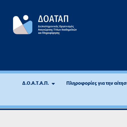
Μεταπηδήστε
στο
περιεχόμενο
Δ.Ο.Α.Τ.Α.Π.
Πληροφορίες για την αίτησ