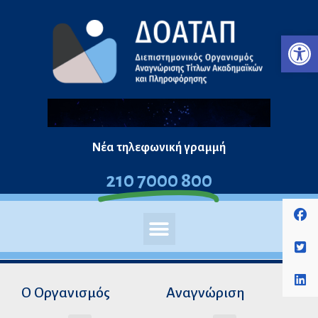
Μεταπηδήστε
Ανο
στο
περιεχόμενο
Νέα τηλεφωνική γραμμή
210 7000 800
Ο Οργανισμός
Αναγνώριση