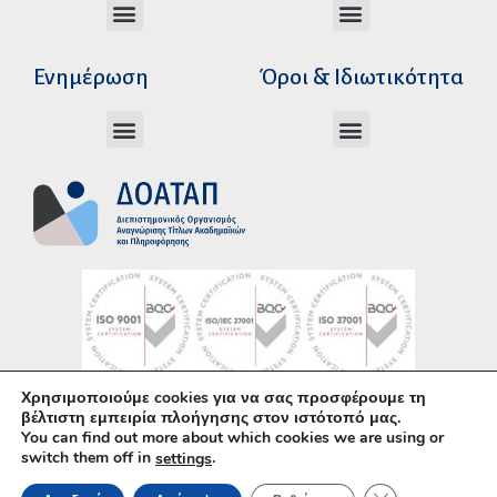
Διεύθυνση Ακαδημαϊκής Αναγνώρισης
Διεύθυνση Διοικητικής Υποστήριξης
Αυτοτελές Δικαστικό Γραφείο του Ν.Σ.Κ
Αυτοτελές Τμήμα Ψηφιακών Εφαρμογών
Αιτήματα υπέρβασης σειράς προτεραιότητας
Χρόνοι διεκπεραίωσης αιτήσεων
Αιτήματα φορέων για επιβεβαίωση γνησιότητας πράξεων αναγνώρισης
Ενημέρωση
Όροι & Ιδιωτικότητα
Ανώτατα Eκπαιδευτικά Iδρύματα Ελλάδος
Το Ελληνικό Σύστημα Εκπαίδευσης
Όροι Χρήσης – Δήλωση Απορρήτου
Πολιτική Προστασίας Προσωπικών Δεδομένων
Κώδικας Ηθικής και Επαγγελματικής
Χρησιμοποιούμε cookies για να σας προσφέρουμε τη
Υλοποίηση με χρήση του
Ανοικτού Λογισμικού
βέλτιστη εμπειρία πλοήγησης στον ιστότοπό μας.
You can find out more about which cookies we are using or
WordPress
• Άδεια χρήσης περιεχομένου:
CC–
switch them off in
.
settings
BY–SA
ΚΛΕΊΣΙΜΟ ΤΟΥ 