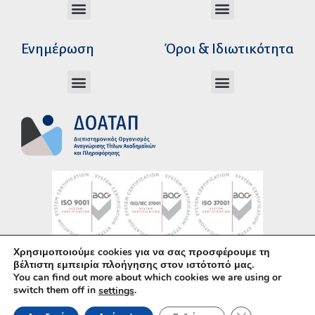
Διεύθυνση Ακαδημαϊκής Αναγνώρισης
Διεύθυνση Διοικητικής Υποστήριξης
Αυτοτελές Δικαστικό Γραφείο του Ν.Σ.Κ
Αυτοτελές Τμήμα Ψηφιακών Εφαρμογών
Αιτήματα υπέρβασης σειράς προτεραιότητας
Χρόνοι διεκπεραίωσης αιτήσεων
Αιτήματα φορέων για επιβεβαίωση γνησιότητας πράξεων αναγνώρισης
Ενημέρωση
Όροι & Ιδιωτικότητα
Ανώτατα Eκπαιδευτικά Iδρύματα Ελλάδος
Το Ελληνικό Σύστημα Εκπαίδευσης
Όροι Χρήσης – Δήλωση Απορρήτου
Πολιτική Προστασίας Προσωπικών Δεδομένων
Κώδικας Ηθικής και Επαγγελματικής
Χρησιμοποιούμε cookies για να σας προσφέρουμε τη
Υλοποίηση με χρήση του
Ανοικτού Λογισμικού
βέλτιστη εμπειρία πλοήγησης στον ιστότοπό μας.
You can find out more about which cookies we are using or
WordPress
• Άδεια χρήσης περιεχομένου:
CC–
switch them off in
.
settings
BY–SA
ΚΛΕΊΣΙΜΟ ΤΟΥ 