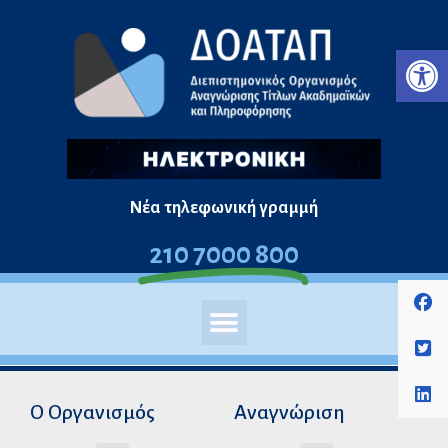
Μεταπηδήστε
Ανο
στο
περιεχόμενο
Νέα τηλεφωνική γραμμή
210 7000 800
Ο Οργανισμός
Αναγνώριση