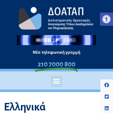
Μεταπηδήστε
Ανο
στο
περιεχόμενο
Νέα τηλεφωνική γραμμή
210 7000 800
Ελληνικά