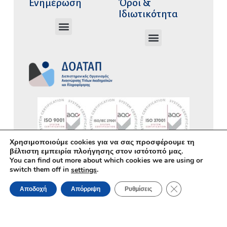
Ενημέρωση
Όροι &
Ιδιωτικότητα
Ανώτατα Eκπαιδευτικά Iδρύματα Ελλάδος
Το Ελληνικό Σύστημα Εκπαίδευσης
Ετήσιος απολογισμός Δ.Σ.
Φόρμες Αιτήσεων ΔΟΑΤΑΠ
Όροι Χρήσης – Δήλωση Απορρήτου
Πολιτική Προστασίας Προσωπικών Δεδομένων
Δήλωση Προσβασιμότητας
Κώδικας Ηθικής και Επαγγελματικής
Συμπεριφοράς Υπαλλήλων
Χρησιμοποιούμε cookies για να σας προσφέρουμε τη
βέλτιστη εμπειρία πλοήγησης στον ιστότοπό μας.
You can find out more about which cookies we are using or
Υλοποίηση με χρήση του
Ανοικτού
switch them off in
.
settings
Λογισμικού
WordPress
• Άδεια χρήσης
ΚΛΕΊΣΙΜΟ ΤΟΥ 
περιεχομένου:
CC–BY–SA
Αποδοχή
Απόρριψη
Ρυθμίσεις