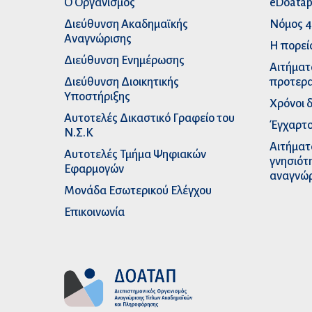
Ο Οργανισμός
eDoata
Διεύθυνση Ακαδημαϊκής
Νόμος 4
Αναγνώρισης
Η πορεί
Διεύθυνση Ενημέρωσης
Αιτήματ
Διεύθυνση Διοικητικής
προτερα
Υποστήριξης
Χρόνοι 
Αυτοτελές Δικαστικό Γραφείο του
Έγχαρτο
Ν.Σ.Κ
Αιτήματ
Αυτοτελές Τμήμα Ψηφιακών
γνησιότ
Εφαρμογών
αναγνώ
Μονάδα Εσωτερικού Ελέγχου
Επικοινωνία