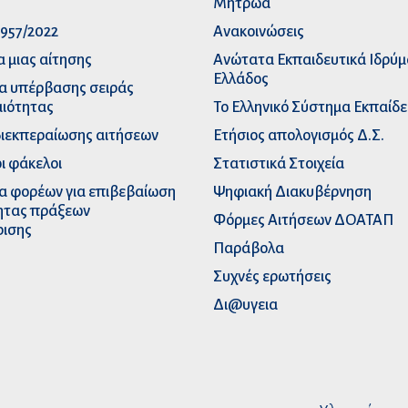
p
Μητρώα
957/2022
Ανακοινώσεις
α μιας αίτησης
Ανώτατα Eκπαιδευτικά Iδρύ
Ελλάδος
α υπέρβασης σειράς
ιότητας
Το Ελληνικό Σύστημα Εκπαίδ
διεκπεραίωσης αιτήσεων
Ετήσιος απολογισμός Δ.Σ.
ι φάκελοι
Στατιστικά Στοιχεία
α φορέων για επιβεβαίωση
Ψηφιακή Διακυβέρνηση
ητας πράξεων
Φόρμες Αιτήσεων ΔΟΑΤΑΠ
ρισης
Παράβολα
Συχνές ερωτήσεις
Δι@υγεια