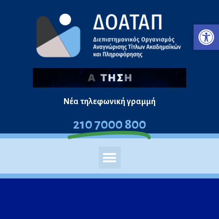
Ανο
Νέα τηλεφωνική γραμμή
210 7000 800