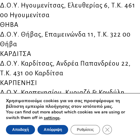
Δ.Ο.Υ. Ηγουμενίτσας, Ελευθερίας 6, Τ.Κ. 461
00 Ηγουμενίτσα
ΘΗΒΑ
Δ.Ο.Υ. Θήβας, Επαμεινώνδα 11, Τ.Κ. 322 00
Θήβα
ΚΑΡΔΙΤΣΑ
Δ.Ο.Υ. Καρδίτσας, Ανδρέα Παπανδρέου 22,
Τ.Κ. 431 00 Καρδίτσα
ΚΑΡΠΕΝΗΣΙ
Δ.Ο.Υ. Καρπενησίου, Κυριαζή & Κονδύλη
Χρησιμοποιούμε cookies για να σας προσφέρουμε τη
γωνία, Τ.Κ. 361 00 Καρπενήσι
βέλτιστη εμπειρία πλοήγησης στον ιστότοπό μας.
ΚΑΣΤΟΡΙΑ
You can find out more about which cookies we are using or
switch them off in
.
settings
Δ.Ο.Υ. Καστοριάς, Λεωφόρος Κύκνων 2, Τ.Κ.
ΚΛΕΊΣΙΜΟ ΤΟΥ 
Αποδοχή
Απόρριψη
Ρυθμίσεις
52 100 Καστοριά