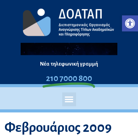
Μεταπηδήστε
Ανο
στο
περιεχόμενο
Νέα τηλεφωνική γραμμή
210 7000 800
Φεβρουάριος 2009