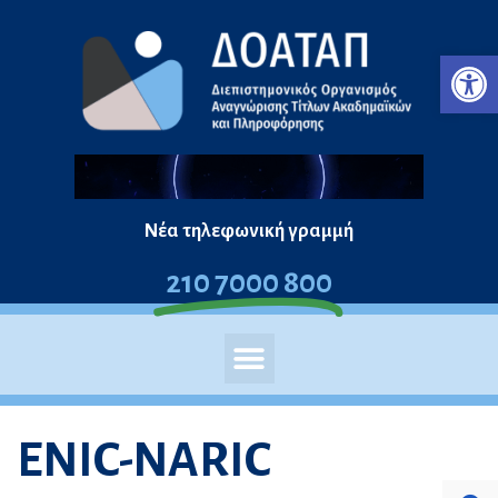
Μεταπηδήστε
Ανο
στο
περιεχόμενο
Νέα τηλεφωνική γραμμή
210 7000 800
ENIC-NARIC