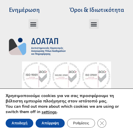
Διεύθυνση Ακαδημαϊκής Αναγνώρισης
Διεύθυνση Διοικητικής Υποστήριξης
Αυτοτελές Δικαστικό Γραφείο του Ν.Σ.Κ
Αυτοτελές Τμήμα Ψηφιακών Εφαρμογών
Αιτήματα υπέρβασης σειράς προτεραιότητας
Χρόνοι διεκπεραίωσης αιτήσεων
Αιτήματα φορέων για επιβεβαίωση γνησιότητας πράξεων αναγνώρισης
Ενημέρωση
Όροι & Ιδιωτικότητα
Ανώτατα Eκπαιδευτικά Iδρύματα Ελλάδος
Το Ελληνικό Σύστημα Εκπαίδευσης
Όροι Χρήσης – Δήλωση Απορρήτου
Πολιτική Προστασίας Προσωπικών Δεδομένων
Κώδικας Ηθικής και Επαγγελματικής
Χρησιμοποιούμε cookies για να σας προσφέρουμε τη
Υλοποίηση με χρήση του
Ανοικτού Λογισμικού
βέλτιστη εμπειρία πλοήγησης στον ιστότοπό μας.
You can find out more about which cookies we are using or
WordPress
• Άδεια χρήσης περιεχομένου:
CC–
switch them off in
.
settings
BY–SA
ΚΛΕΊΣΙΜΟ ΤΟΥ 
Αποδοχή
Απόρριψη
Ρυθμίσεις