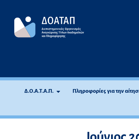
Μεταπηδήστε
στο
περιεχόμενο
Δ.Ο.Α.Τ.Α.Π.
Πληροφορίες για την αίτησ
Ιούνιος 2