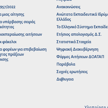
957/2022
Ανακοινώσεις
α μιας αίτησης
Ανώτατα Eκπαιδευτικά Iδρύ
Ελλάδος
α υπέρβασης σειράς
ιότητας
Το Ελληνικό Σύστημα Εκπαίδ
διεκπεραίωσης αιτήσεων
Ετήσιος απολογισμός Δ.Σ.
ι φάκελοι
Στατιστικά Στοιχεία
α φορέων για επιβεβαίωση
Ψηφιακή Διακυβέρνηση
ητας πράξεων
Φόρμες Αιτήσεων ΔΟΑΤΑΠ
ρισης
Παράβολα
Συχνές ερωτήσεις
Δι@υγεια
Υλοποίηση 