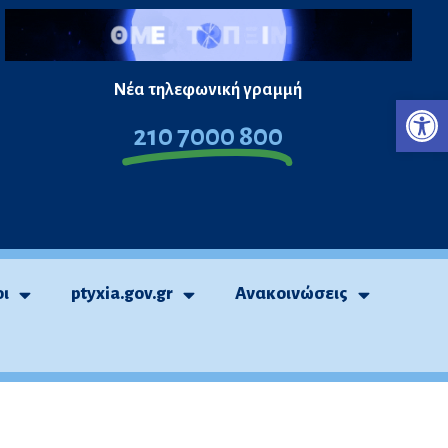
Νέα τηλεφωνική γραμμή
Ανο
210 7000 800
οι
ptyxia.gov.gr
Ανακοινώσεις