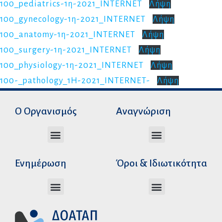
100_pediatrics-1η-2021_INTERNET
Λήψη
100_gynecology-1η-2021_INTERNET
Λήψη
100_anatomy-1η-2021_INTERNET
Λήψη
100_surgery-1η-2021_INTERNET
Λήψη
100_physiology-1η-2021_INTERNET
Λήψη
100-_pathology_1H-2021_INTERNET-
Λήψη
Ο Οργανισμός
Αναγνώριση
Διεύθυνση Ακαδημαϊκής Αναγνώρισης
Διεύθυνση Διοικητικής Υποστήριξης
Αυτοτελές Δικαστικό Γραφείο του Ν.Σ.Κ
Αυτοτελές Τμήμα Ψηφιακών Εφαρμογών
Αιτήματα υπέρβασης σειράς προτεραιότητας
Χρόνοι διεκπεραίωσης αιτήσεων
Αιτήματα φορέων για επιβεβαίωση γνησιότητας πράξεων αναγνώρισης
Ενημέρωση
Όροι & Ιδιωτικότητα
Ανώτατα Eκπαιδευτικά Iδρύματα Ελλάδος
Το Ελληνικό Σύστημα Εκπαίδευσης
Όροι Χρήσης – Δήλωση Απορρήτου
Πολιτική Προστασίας Προσωπικών Δεδομένων
Κώδικας Ηθικής και Επαγγελματικής