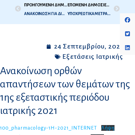
ΠΡΟΗΓΟΥΜΕΝΗ ΔΗΜΟΣΙΕΥΣΗ
ΕΠΟΜΕΝΗ ΔΗΜΟΣΙΕΥΣΗ
ΑΝΑΚΟΙΝΩΣΗ ΓΙΑ ΔΙΔΑΚΤΟΡΕΣ ΤΩΝ ΟΠΟΙΩΝ ΟΙ ΔΙΔΑΚΤΟΡΙΚΕΣ ΔΙΑΤΡΙΒΕΣ ΕΚΠΟΝΗΘΗΚΑΝ ΣΤΟ ΕΞΩΤΕΡΙΚΟ ΚΑΙ ΟΙ ΤΙΤΛΟΙ ΣΠΟΥΔΩΝ ΤΟΥΣ ΑΝΑΓΝΩΡΙΣΘΗΚΑΝ ΑΠΟ ΤΟΝ ΑΡΜΟΔΙΟ ΕΘΝΙΚΟ ΦΟΡΕΑ (Δ.Ο.Α.Τ.Α.Π., πρώην ΔΙ.Κ.Α.Τ.Σ.Α.) KAI ΔΕΝ ΣΥΜΠΕΡΙΛΑΜΒΑΝΟΝΤΑΙ ΣΤΟ ΕΑΔΔ.
ΥΠΟΧΡΕΩΤΙΚΑ ΜΕΤΡΑ ΑΣΦΑΛΕΙΑΣ ΓΙΑ ΤΟΝ ΠΕΡΙΟΡΙΣΜΟ ΔΙΑΣΠΟΡΑΣ ΤΗΣ ΠΑΝΔΗΜΙΑΣ ΓΙΑ ΟΛΟΥΣ ΤΟΥΣ ΣΥΜΜΕΤΕΧΟΝΤΕΣ ΣΤΗ ΔΙΑΔΙΚΑΣΙΑ ΤΩΝ ΕΞΕΤΑΣΕΩΝ ΙΑΤΡΙΚΗΣ / ΟΔΟΝΤΙΑΤΡΙΚΗΣ
24 Σεπτεμβρίου, 2021
Εξετάσεις Ιατρικής
Ανακοίνωση ορθών
απαντήσεων των θεμάτων της
1ης εξεταστικής περιόδου
ιατρικής 2021
100_pharmacology-1Η-2021_INTERNET
Λήψη